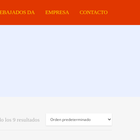
EBAJADOS DA
EMPRESA
CONTACTO
Manijas
Eléctricas
Ferretería
Tiradores
Estacionarias
Protectores De Made
Cerraduras
Portátiles
Chapas ARMCO
Cilindros Para
Accesorios
Cerraduras
Guías Telescópicas
o los 9 resultados
Sistemas Corredizos