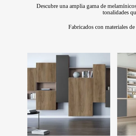
Tratados CCA
Vigas 
Marupá
Descubre una amplia gama de melamínicos 
Eucali
tonalidades qu
Polines Tratados CCA
Okume
Fabricados con materiales de 
Polines
Pino Amarillo