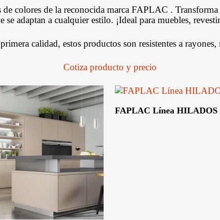
Estructurales De
Fenólicos Y OSB
Contramarcos
de colores de la reconocida marca FAPLAC . Transforma tu
ptus
e se adaptan a cualquier estilo. ¡Ideal para muebles, revest
Decks
primera calidad, estos productos son resistentes a rayones,
Revestimientos
Cotiza producto y precio
Lambriz
Hojas De Puerta
Leer Más
Puertas Con Marco
FAPLAC Línea HILADOS