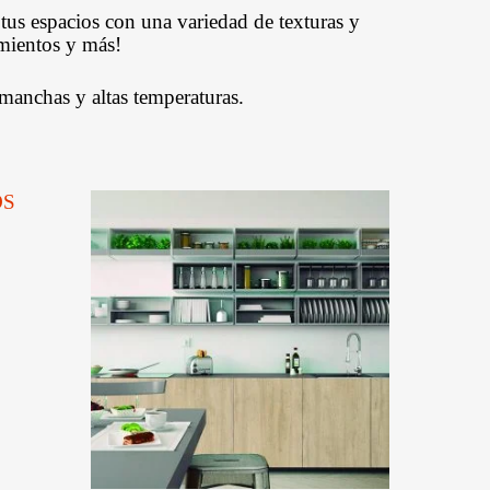
Ducasse Industrial
s espacios con una variedad de texturas y
imientos y más!
Joelini
 manchas y altas temperaturas.
Muletillas Y Picaportes
Bisagras
Aldavillas Fallebas Y
Otros