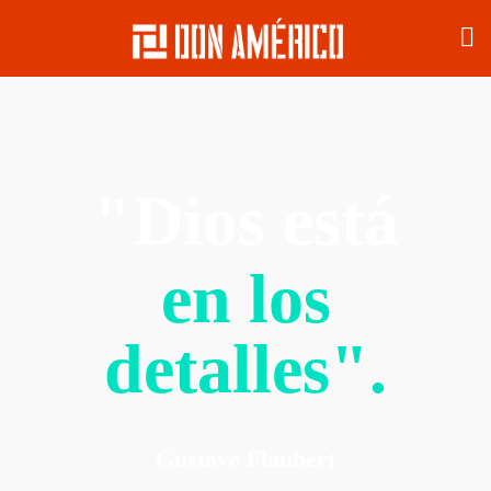
"Dios está
en los
detalles".
Gustave Flaubert