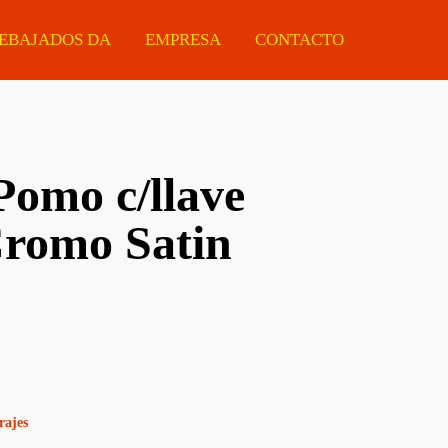
EBAJADOS DA
EMPRESA
CONTACTO
Pomo c/llave
Manijas
Eléctricas
Ferretería
Cromo Satin
Tiradores
Estacionarias
Protectores De Made
Cerraduras
Portátiles
Chapas ARMCO
Cilindros Para
Accesorios
Cerraduras
Guías Telescópicas
Sistemas Corredizos
rajes