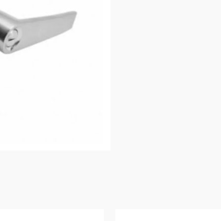
Estructurales De
Fenólicos Y OSB
Contramarcos
ptus
Decks
Revestimientos
Lambriz
Hojas De Puerta
Puertas Con Marco