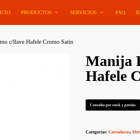
ICIO
PRODUCTOS
SERVICIOS
FAQ
R
o c/llave Hafele Cromo Satin
Manija 
Pisos De Madera
ería Curupaú
MDF Enchapados
Hafele 
Pisos Flotantes
ería Eucaliptus
Melamínicos De
Euroclick
r
Colores
Pisos Vinílicos
ería Pino Oregon
Tableros Finger Joint
Euroclick
Consulta por stock y precios
ería Tatajuba
Paneles MDF Estándar
Molduras Decorativas
ería Lapacho
MDF Antihumedad Y
Barrotes Y Soportes
iano
Slotwall
Categorías:
Cerraduras
,
Her
Zócalos Y