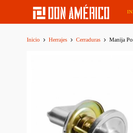
IN
Inicio
Herrajes
Cerraduras
Manija Pom
Álamo
Lapacho Boliviano
Tirant
Eucaliptus
Caoba Sapelli
Tirant
Finge
Pino Elliotis
Eucaliptus Clear
Tirant
Pino Taeda
Cedro
Tirant
MSD De Pino Tratado
Curupaú Boliviano
CCA Cepillado
Tirant
Boliv
Tatajuba
Postes Eucaliptus