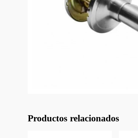
Tratados CCA
Vigas 
Marupá
Eucali
Polines Tratados CCA
Okume
Polines
Pino Amarillo
Productos relacionados