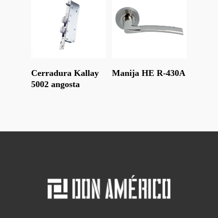
Leer Más
Leer Más
Cerradura Kallay
Manija HE R-430A
5002 angosta