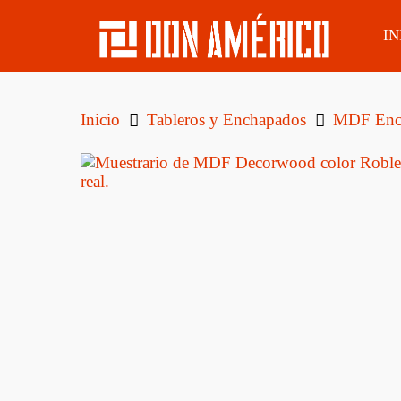
IN
Inicio
Tableros y Enchapados
MDF Enc
ÁLAMO
LAPACHO
TIRA
BOLIVIANO
CUR
EUCALIPTUS
CAOBA SAPELLI
TIRA
EUCA
PINO ELLIOTIS
FING
EUCALIPTUS
CLEAR
PINO TAEDA
TIRA
ORE
CEDRO
MSD DE PINO
TRATADO CCA
TIRA
CEPILLADO
CURUPAÚ
TATA
BOLIVIANO