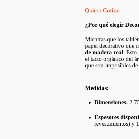
ANTIHUMEDAD Y
NTERÍA
SLOTWALL
ZÓCALOS Y
Quiero Cotizar
ACHO
CONTRAMARCOS
VIANO
FENÓLICOS Y OSB
¿Por qué elegir Deco
DECKS
S
RUCTURALES
Mientras que los tabler
REVESTIMIENTOS
UCALIPTUS
papel decorativo que i
de madera real
. Esto 
LAMBRIZ
el tacto orgánico del á
que son imposibles de 
HOJAS DE PUERTA
PUERTAS CON
Medidas:
MARCO
Dimensiones:
2.75
Espesores disponi
revestimientos) y 1