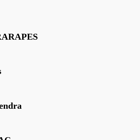
ARARAPES
s
endra