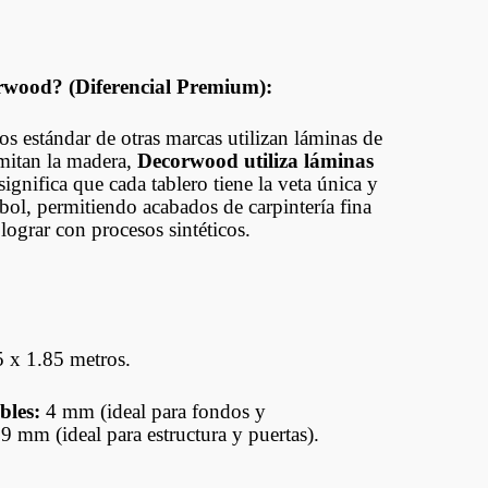
CORREDIZOS
DUCASSE
INDUSTRIAL
rwood? (Diferencial Premium):
JOELINI
os estándar de otras marcas utilizan láminas de
mitan la madera,
Decorwood utiliza láminas
MULETILLAS Y
significa que cada tablero tiene la veta única y
PICAPORTES
rbol, permitiendo acabados de carpintería fina
lograr con procesos sintéticos.
BISAGRAS
ALDAVILLAS
FALLEBAS Y
OTROS
 x 1.85 metros.
bles:
4 mm (ideal para fondos y
9 mm (ideal para estructura y puertas).