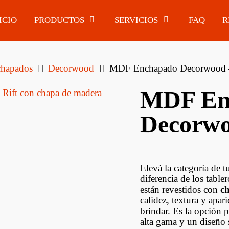
ICIO
PRODUCTOS
SERVICIOS
FAQ
R
hapados
Decorwood
MDF Enchapado Decorwood –
MDF En
PISOS DE MADERA
NTERÍA
MDF ENCHAPADOS
UPAÚ
Decorwo
PISOS FLOTANTES
MELAMÍNICOS DE
EUROCLICK
NTERÍA
COLORES
LIPTUS
PISOS VINÍLICOS
ER
TABLEROS FINGER
EUROCLICK
JOINT
Elevá la categoría de t
NTERÍA PINO
diferencia de los tabl
MOLDURAS
GON
están revestidos con
c
PANELES MDF
DECORATIVAS
ESTÁNDAR
calidez, textura y apar
NTERÍA
brindar. Es la opción
BARROTES Y
JUBA
MDF
alta gama y un diseño 
SOPORTES