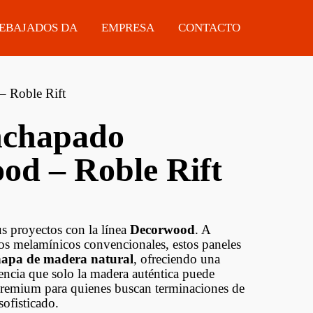
EBAJADOS DA
EMPRESA
CONTACTO
 Roble Rift
chapado
MANIJAS
ELÉCTRICAS
FERRETERÍA
od – Roble Rift
TIRADORES
ESTACIONARIAS
PROTECTORES D
MADERA
CERRADURAS
PORTÁTILES
CHAPAS ARMCO
CILINDROS PARA
ACCESORIOS
us proyectos con la línea
Decorwood
. A
CERRADURAS
eros melamínicos convencionales, estos paneles
hapa de madera natural
, ofreciendo una
GUÍAS
iencia que solo la madera auténtica puede
TELESCÓPICAS
 premium para quienes buscan terminaciones de
sofisticado.
SISTEMAS