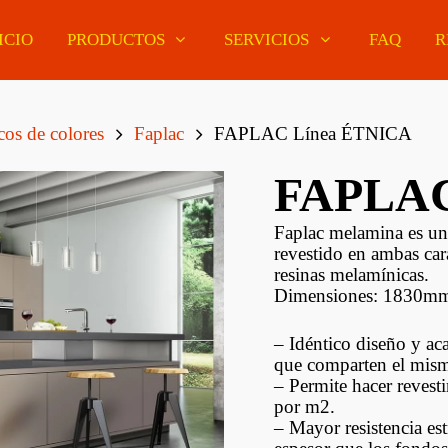
ICIO
PRODUCTOS
SERVICIOS
FAQ
R
os de colores
Faplac
FAPLAC Línea ÉTNICA
FAPLAC
Pisos De Madera
ería Curupaú
MDF Enchapados
Pisos Flotantes
Faplac melamina es u
ería Eucaliptus
Melamínicos De
Euroclick
revestido en ambas ca
r
Colores
resinas melamínicas.
Pisos Vinílicos
Dimensiones: 1830m
ería Pino Oregon
Tableros Finger Joint
Euroclick
– Idéntico diseño y 
ería Tatajuba
Paneles MDF Estándar
Molduras Decorativas
que comparten el mism
– Permite hacer revesti
ería Lapacho
MDF Antihumedad Y
Barrotes Y Soportes
por m2.
iano
Slotwall
– Mayor resistencia est
Zócalos Y