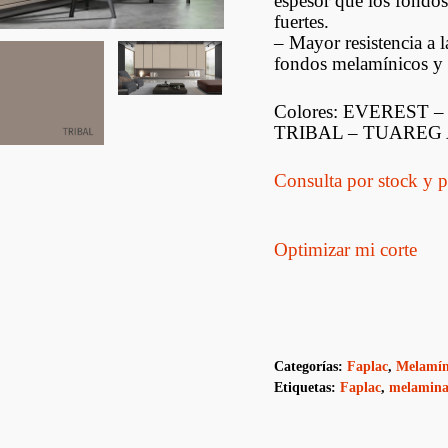
espesor que los fondo
Estructurales De
Fenólicos Y OSB
Contramarcos
fuertes.
ptus
– Mayor resistencia a 
Decks
fondos melamínicos y n
Revestimientos
Colores: EVEREST 
TRIBAL – TUAREG
Lambriz
Consulta por stock y p
Hojas De Puerta
Puertas Con Marco
Optimizar mi corte
Categorías:
Faplac
,
Melamíni
Etiquetas:
Faplac
,
melamina