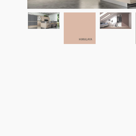
Tratados CCA
Vigas 
Marupá
Eucali
Polines Tratados CCA
Okume
Polines
Pino Amarillo