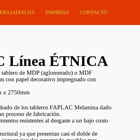
EBAJADOS DA
EMPRESA
CONTACTO
 Línea ÉTNICA
Manijas
Eléctricas
Ferretería
Tiradores
Estacionarias
Protectores De Made
n tablero de MDP (aglomerado) o MDF
ras con papel decorativo impregnado con
Cerraduras
Portátiles
Chapas ARMCO
m x 2750mm
Cilindros Para
Accesorios
Cerraduras
acabado de los tableros FAPLAC Melamina dado
o proceso de fabricación.
Guías Telescópicas
mientos resistentes al desgaste a un bajo costo
Sistemas Corredizos
ructural ya que presentan casi el doble de