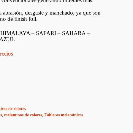
s convencionales generando muebles mas
Ducasse Industrial
la abrasión, desgaste y manchado, ya que son
Joelini
o de finish foil.
Muletillas Y Picaportes
– HIMALAYA – SAFARI – SAHARA –
 AZUL
Bisagras
recios
Aldavillas Fallebas Y
Otros
cos de colores
s
,
melaminas de colores
,
Tableros melamínicos