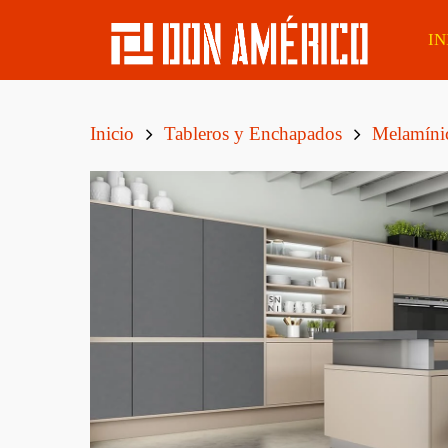
IN
Inicio
Tableros y Enchapados
Melamínic
Álamo
Lapacho Boliviano
Tirant
Eucaliptus
Caoba Sapelli
Tirant
Finge
Pino Elliotis
Eucaliptus Clear
Tirant
Pino Taeda
Cedro
Tirant
MSD De Pino Tratado
Curupaú Boliviano
CCA Cepillado
Tirant
Boliv
Tatajuba
Postes Eucaliptus