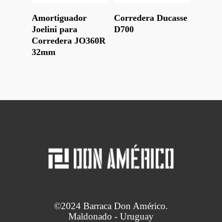
Leer Más
Leer Más
Amortiguador
Corredera Ducasse
Joelini para
D700
Corredera JO360R
32mm
©2024 Barraca Don Américo.
Maldonado - Uruguay