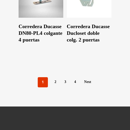
Leer Más
Leer Más
Corredera Ducasse
Corredera Ducasse
DN80-PL4 colgante
Ducloset doble
4 puertas
colg. 2 puertas
1
2
3
4
Next