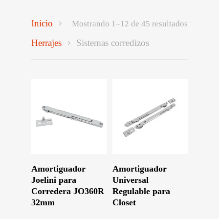
Inicio
Mostrando 1–12 de 45 resultados
Herrajes
Sistemas corredizos
Leer Más
Leer Más
Amortiguador
Amortiguador
Joelini para
Universal
Corredera JO360R
Regulable para
32mm
Closet