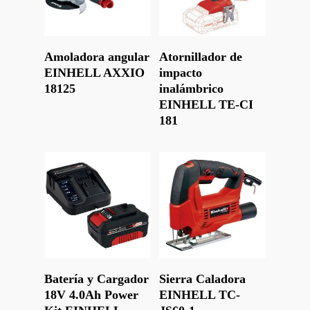
Leer Más
Leer Más
Amoladora angular
Atornillador de
EINHELL AXXIO
impacto
18125
inalámbrico
EINHELL TE-CI
181
Leer Más
Leer Más
Batería y Cargador
Sierra Caladora
18V 4.0Ah Power
EINHELL TC-