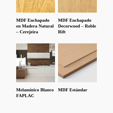
Leer Más
Leer Más
MDF Enchapado
MDF Enchapado
en Madera Natural
Decorwood – Roble
– Cerejeira
Rift
Leer Más
Leer Más
Melamínico Blanco
MDF Estándar
FAPLAC