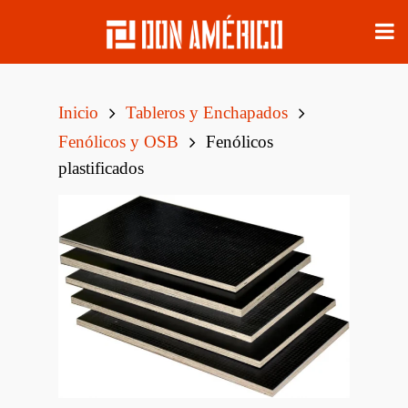
Inicio
Tableros y Enchapados
Fenólicos y OSB
Fenólicos
plastificados