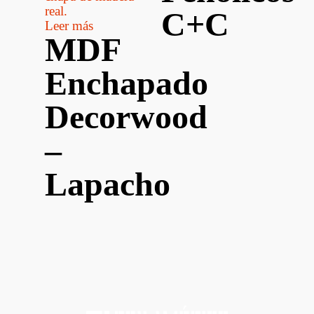
C+C
Leer más
MDF
Enchapado
Decorwood
–
Lapacho