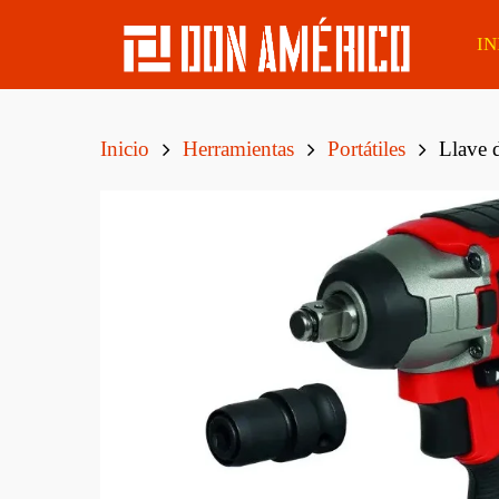
IN
Inicio
Herramientas
Portátiles
Llave 
Álamo
Lapacho Boliviano
Tirant
Eucaliptus
Caoba Sapelli
Tirant
Finge
Pino Elliotis
Eucaliptus Clear
Tirant
Pino Taeda
Cedro
Tirant
MSD De Pino Tratado
Curupaú Boliviano
CCA Cepillado
Tirant
Boliv
Tatajuba
Postes Eucaliptus