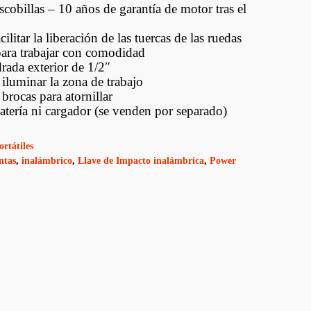
billas – 10 años de garantía de motor tras el
Ducasse Industrial
ilitar la liberación de las tuercas de las ruedas
Joelini
para trabajar con comodidad
ada exterior de 1/2″
Muletillas Y Picaportes
 iluminar la zona de trabajo
brocas para atornillar
Bisagras
batería ni cargador (se venden por separado)
Aldavillas Fallebas Y
Otros
ortátiles
ntas
,
inalámbrico
,
Llave de Impacto inalámbrica
,
Power