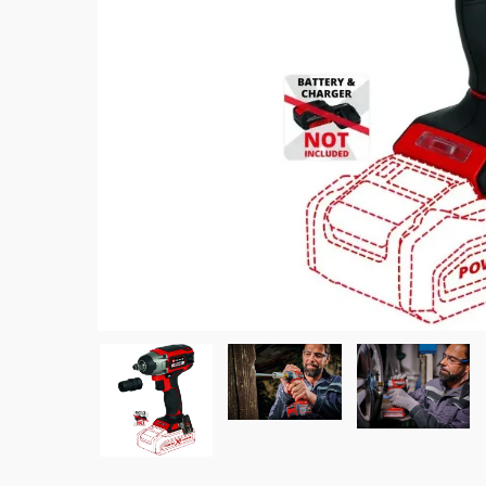
Tratados CCA
Vigas 
Marupá
Eucali
Polines Tratados CCA
Okume
Polines
Pino Amarillo