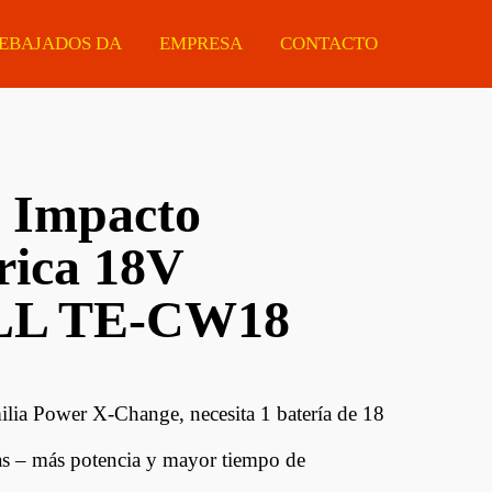
EBAJADOS DA
EMPRESA
CONTACTO
e Impacto
Manijas
Eléctricas
Ferretería
rica 18V
Tiradores
Estacionarias
Protectores De Made
Cerraduras
Portátiles
Chapas ARMCO
LL TE-CW18
Cilindros Para
Accesorios
Cerraduras
lia Power X-Change, necesita 1 batería de 18
Guías Telescópicas
as – más potencia y mayor tiempo de
Sistemas Corredizos