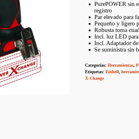
Estructurales De
Fenólicos Y OSB
Contramarcos
PurePOWER sin esco
ptus
registro
Decks
Par elevado para fac
Pequeño y ligero 
Revestimientos
Robusta toma cuadr
Incl. luz LED para
Lambriz
Incl. Adaptador de 
Se suministra sin 
Hojas De Puerta
Categorías:
Herramientas
,
P
Puertas Con Marco
Etiquetas:
Einhell
,
herramie
X-Change