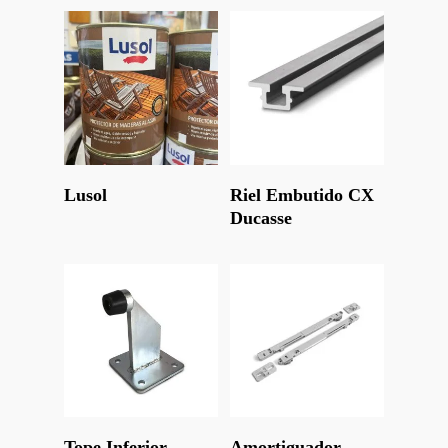
Leer Más
Leer Más
Lusol
Riel Embutido CX
Ducasse
Leer Más
Leer Más
Tope Inferior
Amortiguador