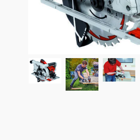
Tratados CCA
Vigas 
Marupá
Eucali
Polines Tratados CCA
Okume
Polines
Pino Amarillo