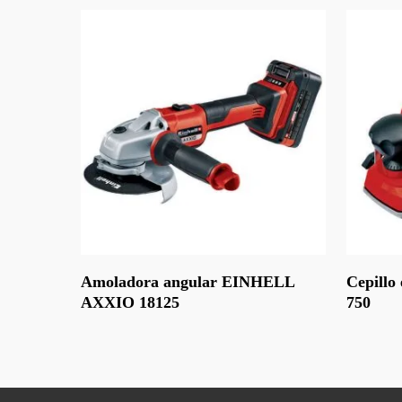
Leer Más
Leer Más
Amoladora angular EINHELL
Cepillo
AXXIO 18125
750