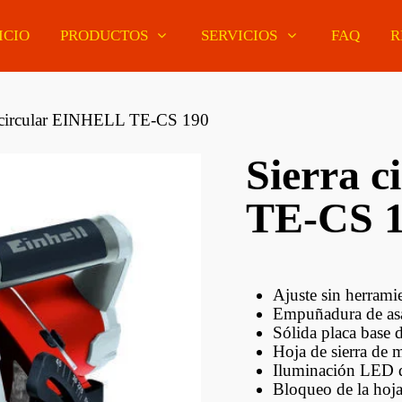
ICIO
PRODUCTOS
SERVICIOS
FAQ
R
 circular EINHELL TE-CS 190
Sierra 
Pisos De Madera
ería Curupaú
MDF Enchapados
TE-CS 
Pisos Flotantes
ería Eucaliptus
Melamínicos De
Euroclick
r
Colores
Pisos Vinílicos
ería Pino Oregon
Tableros Finger Joint
Euroclick
Ajuste sin herrami
ería Tatajuba
Paneles MDF Estándar
Empuñadura de as
Molduras Decorativas
Sólida placa base 
Hoja de sierra de m
ería Lapacho
MDF Antihumedad Y
Barrotes Y Soportes
iano
Slotwall
Iluminación LED d
Bloqueo de la hoja
Zócalos Y