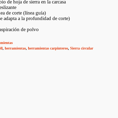
o de hoja de sierra en la carcasa
Ducasse Industrial
slizante
nea de corte (línea guía)
Joelini
e adapta a la profundidad de corte)
Muletillas Y Picaportes
aspiración de polvo
Bisagras
mientas
ll
Aldavillas Fallebas Y
,
herramientas
,
herramientas carpinteros
,
Sierra circular
Otros