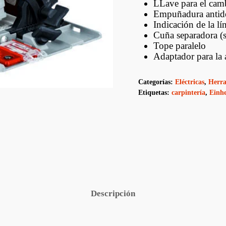
Estructurales De
Fenólicos Y OSB
LLave para el cambi
Contramarcos
ptus
Empuñadura antide
Indicación de la lí
Decks
Cuña separadora (s
Tope paralelo
Revestimientos
Adaptador para la 
Lambriz
Categorías:
Eléctricas
,
Herra
Hojas De Puerta
Etiquetas:
carpintería
,
Einhe
Puertas Con Marco
Descripción