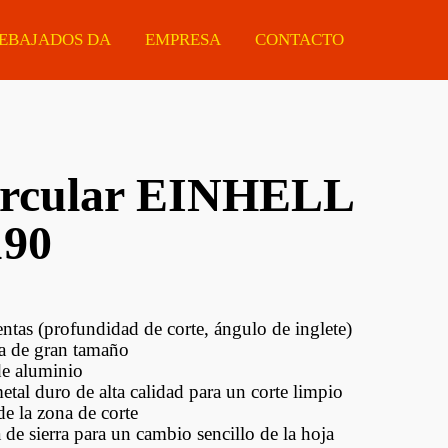
EBAJADOS DA
EMPRESA
CONTACTO
circular EINHELL
Manijas
Eléctricas
Ferretería
190
Tiradores
Estacionarias
Protectores De Made
Cerraduras
Portátiles
Chapas ARMCO
Cilindros Para
Accesorios
entas (profundidad de corte, ángulo de inglete)
Cerraduras
a de gran tamaño
de aluminio
Guías Telescópicas
etal duro de alta calidad para un corte limpio
e la zona de corte
Sistemas Corredizos
 de sierra para un cambio sencillo de la hoja