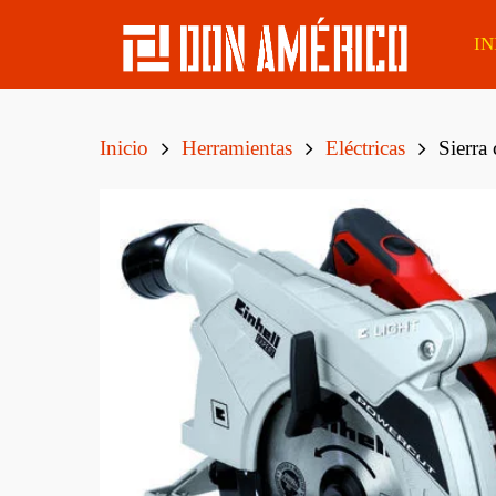
IN
Inicio
Herramientas
Eléctricas
Sierra
Álamo
Lapacho Boliviano
Tirant
Eucaliptus
Caoba Sapelli
Tirant
Finge
Pino Elliotis
Eucaliptus Clear
Tirant
Pino Taeda
Cedro
Tirant
MSD De Pino Tratado
Curupaú Boliviano
CCA Cepillado
Tirant
Boliv
Tatajuba
Postes Eucaliptus