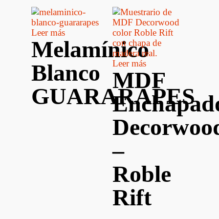
Leer más
Melamínico
Leer más
Blanco
MDF
GUARARAPES
Enchapad
Decorwoo
–
Roble
Rift