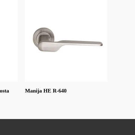
Leer Más
osta
Manija HE R-640