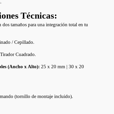
.
Ducasse Industrial
iones Técnicas:
Joelini
dos tamaños para una integración total en tu
Muletillas Y Picaportes
Bisagras
nado / Cepillado.
Aldavillas Fallebas Y
Otros
Tirador Cuadrado.
les (Ancho x Alto):
25 x 20 mm | 30 x 20
ndo (tornillo de montaje incluido).