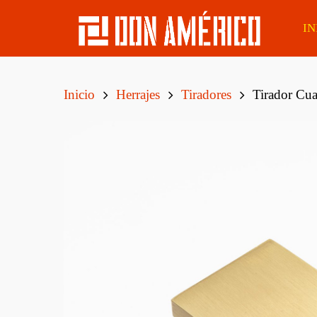
IN
Inicio
Herrajes
Tiradores
Tirador Cua
Álamo
Lapacho Boliviano
Tirant
Eucaliptus
Caoba Sapelli
Tirant
Finge
Pino Elliotis
Eucaliptus Clear
Tirant
Pino Taeda
Cedro
Tirant
MSD De Pino Tratado
Curupaú Boliviano
CCA Cepillado
Tirant
Boliv
Tatajuba
Postes Eucaliptus