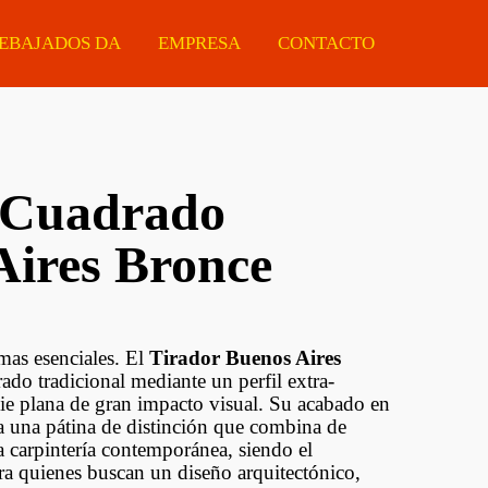
EBAJADOS DA
EMPRESA
CONTACTO
 Cuadrado
Manijas
Eléctricas
Ferretería
Aires Bronce
Tiradores
Estacionarias
Protectores De Made
Cerraduras
Portátiles
Chapas ARMCO
Cilindros Para
Accesorios
rmas esenciales. El
Tirador Buenos Aires
Cerraduras
ado tradicional mediante un perfil extra-
ie plana de gran impacto visual. Su acabado en
Guías Telescópicas
a una pátina de distinción que combina de
 carpintería contemporánea, siendo el
Sistemas Corredizos
ara quienes buscan un diseño arquitectónico,