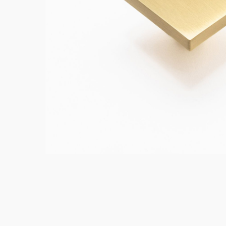
Tratados CCA
Vigas 
Marupá
Eucali
Polines Tratados CCA
Okume
Polines
Pino Amarillo