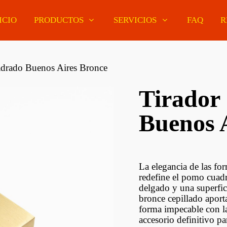
ICIO
PRODUCTOS
SERVICIOS
FAQ
R
drado Buenos Aires Bronce
Tirador
Pisos De Madera
ería Curupaú
MDF Enchapados
Buenos 
Pisos Flotantes
ería Eucaliptus
Melamínicos De
Euroclick
r
Colores
Pisos Vinílicos
ería Pino Oregon
Tableros Finger Joint
Euroclick
La elegancia de las fo
ería Tatajuba
Paneles MDF Estándar
redefine el pomo cuadr
Molduras Decorativas
delgado y una superfic
bronce cepillado aport
ería Lapacho
MDF Antihumedad Y
Barrotes Y Soportes
iano
Slotwall
forma impecable con la
accesorio definitivo p
Zócalos Y