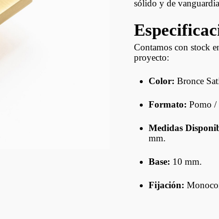
Estructurales De
Fenólicos Y OSB
sólido y de vanguardia
Contramarcos
ptus
Especificac
Decks
Revestimientos
Contamos con stock en 
proyecto:
Lambriz
Color:
Bronce Sati
Hojas De Puerta
Formato:
Pomo / 
Puertas Con Marco
Medidas Disponib
mm.
Base:
10 mm.
Fijación:
Monocoma