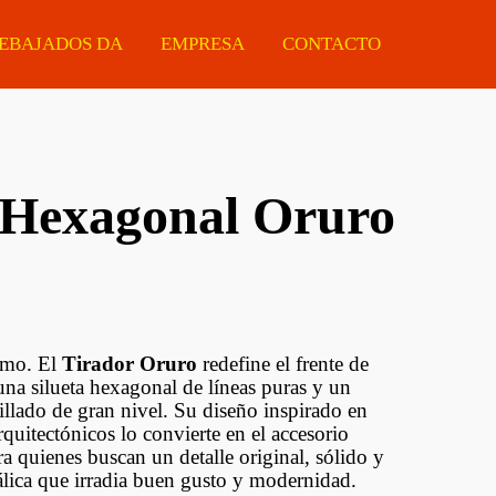
EBAJADOS DA
EMPRESA
CONTACTO
 Hexagonal Oruro
Manijas
Eléctricas
Ferretería
Tiradores
Estacionarias
Protectores De Made
Cerraduras
Portátiles
Chapas ARMCO
Cilindros Para
Accesorios
omo. El
Tirador Oruro
redefine el frente de
Cerraduras
na silueta hexagonal de líneas puras y un
llado de gran nivel. Su diseño inspirado en
Guías Telescópicas
quitectónicos lo convierte en el accesorio
a quienes buscan un detalle original, sólido y
Sistemas Corredizos
lica que irradia buen gusto y modernidad.