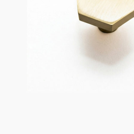
Tratados CCA
Vigas 
Marupá
Eucali
Polines Tratados CCA
Okume
Polines
Pino Amarillo