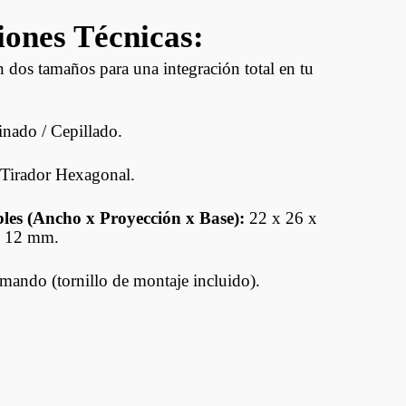
Ducasse Industrial
iones Técnicas:
Joelini
dos tamaños para una integración total en tu
Muletillas Y Picaportes
Bisagras
nado / Cepillado.
Aldavillas Fallebas Y
Tirador Hexagonal.
Otros
les (Ancho x Proyección x Base):
22 x 26 x
x 12 mm.
ndo (tornillo de montaje incluido).