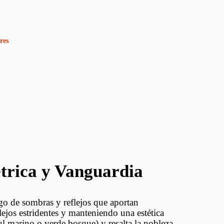
res
trica y Vanguardia
go de sombras y reflejos que aportan
lejos estridentes y manteniendo una estética
ul marino o verde bosque) y resalta la nobleza