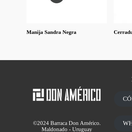
Leer Más
Leer Más
Manija Sandra Negra
Cerradu
CÓ
WH
©2024 Barraca Don Américo.
Maldonado - Uruguay