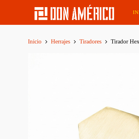
IN
Inicio
Herrajes
Tiradores
Tirador Hex
Álamo
Lapacho Boliviano
Tirant
Eucaliptus
Caoba Sapelli
Tirant
Finge
Pino Elliotis
Eucaliptus Clear
Tirant
Pino Taeda
Cedro
Tirant
MSD De Pino Tratado
Curupaú Boliviano
CCA Cepillado
Tirant
Boliv
Tatajuba
Postes Eucaliptus