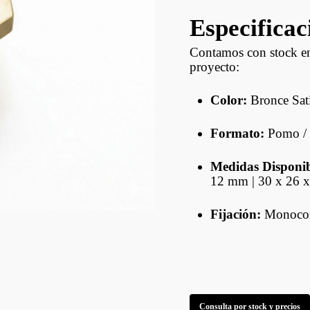
Estructurales De
Fenólicos Y OSB
Contramarcos
ptus
Especificac
Decks
Contamos con stock en 
Revestimientos
proyecto:
Lambriz
Color:
Bronce Sati
Hojas De Puerta
Formato:
Pomo / 
Puertas Con Marco
Medidas Disponib
12 mm | 30 x 26 
Fijación:
Monocoma
Consulta por stock y precios