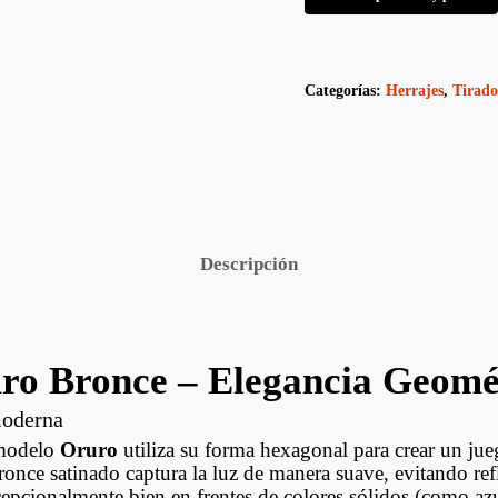
Categorías:
Herrajes
,
Tirado
Descripción
ro Bronce – Elegancia Geomé
moderna
 modelo
Oruro
utiliza su forma hexagonal para crear un jue
once satinado captura la luz de manera suave, evitando ref
cepcionalmente bien en frentes de colores sólidos (como az